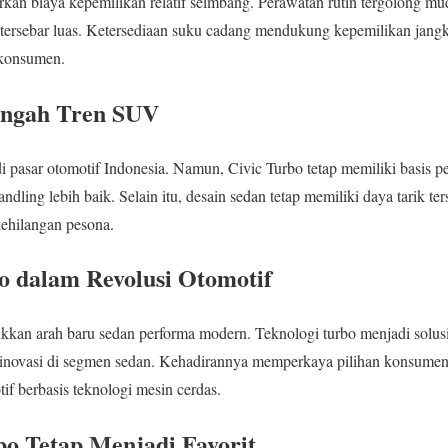
n biaya kepemilikan relatif seimbang. Perawatan rutin tergolong mud
 tersebar luas. Ketersediaan suku cadang mendukung kepemilikan jangk
 konsumen.
Tengah Tren SUV
 pasar otomotif Indonesia. Namun, Civic Turbo tetap memiliki basis 
dling lebih baik. Selain itu, desain sedan tetap memiliki daya tarik ter
ehilangan pesona.
o dalam Revolusi Otomotif
an arah baru sedan performa modern. Teknologi turbo menjadi solusi e
 inovasi di segmen sedan. Kehadirannya memperkaya pilihan konsumen.
if berbasis teknologi mesin cerdas.
bo Tetap Menjadi Favorit