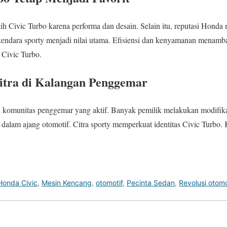
h Civic Turbo karena performa dan desain. Selain itu, reputasi Hond
ndara sporty menjadi nilai utama. Efisiensi dan kenyamanan menamba
 Civic Turbo.
itra di Kalangan Penggemar
 komunitas penggemar yang aktif. Banyak pemilik melakukan modifikas
ir dalam ajang otomotif. Citra sporty memperkuat identitas Civic Turbo
Honda Civic
,
Mesin Kencang
,
otomotif
,
Pecinta Sedan
,
Revolusi otomo