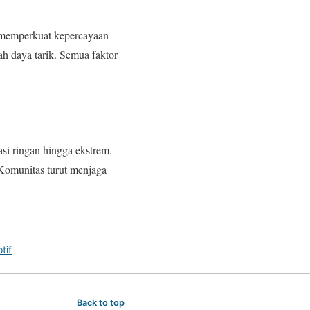
a memperkuat kepercayaan
h daya tarik. Semua faktor
i ringan hingga ekstrem.
. Komunitas turut menjaga
tif
Back to top