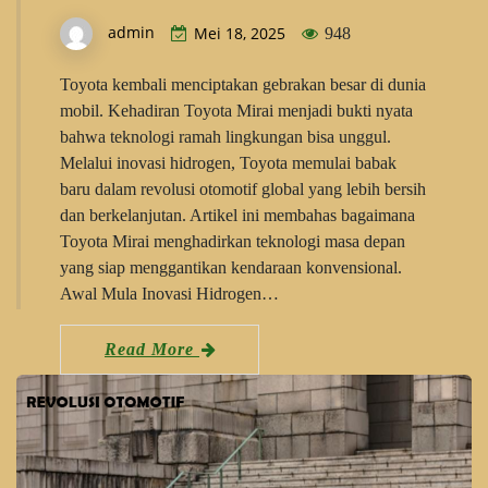
admin
Mei 18, 2025
948
Toyota kembali menciptakan gebrakan besar di dunia
mobil. Kehadiran Toyota Mirai menjadi bukti nyata
bahwa teknologi ramah lingkungan bisa unggul.
Melalui inovasi hidrogen, Toyota memulai babak
baru dalam revolusi otomotif global yang lebih bersih
dan berkelanjutan. Artikel ini membahas bagaimana
Toyota Mirai menghadirkan teknologi masa depan
yang siap menggantikan kendaraan konvensional.
Awal Mula Inovasi Hidrogen…
Read More