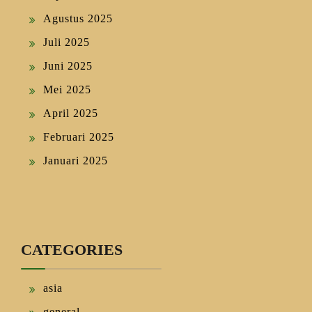
Agustus 2025
Juli 2025
Juni 2025
Mei 2025
April 2025
Februari 2025
Januari 2025
CATEGORIES
asia
general