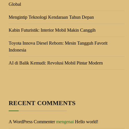
Global
Mengintip Teknologi Kendaraan Tahun Depan
Kabin Futuristik: Interior Mobil Makin Canggih
Toyota Innova Diesel Reborn: Mesin Tangguh Favorit
Indonesia
AI di Balik Kemudi: Revolusi Mobil Pintar Modern
RECENT COMMENTS
A WordPress Commenter
mengenai
Hello world!