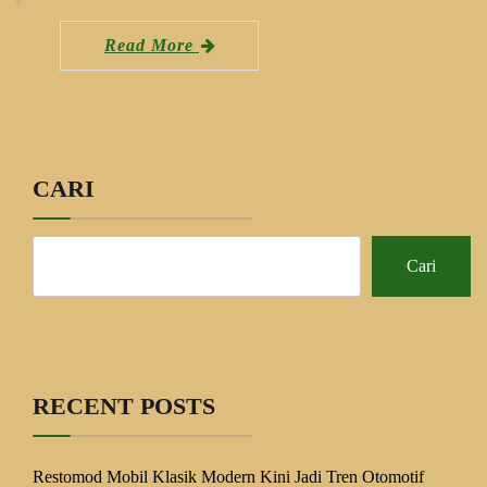
Read More
CARI
Cari
RECENT POSTS
Restomod Mobil Klasik Modern Kini Jadi Tren Otomotif