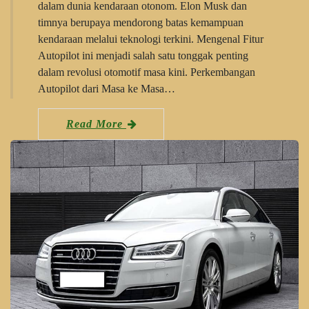
dalam dunia kendaraan otonom. Elon Musk dan
timnya berupaya mendorong batas kemampuan
kendaraan melalui teknologi terkini. Mengenal Fitur
Autopilot ini menjadi salah satu tonggak penting
dalam revolusi otomotif masa kini. Perkembangan
Autopilot dari Masa ke Masa…
Read More