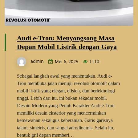
Audi e-Tron: Menyongsong Masa
Depan Mobil Listrik dengan Gaya
admin
Mei 6, 2025
1110
Sebagai langkah awal yang menentukan, Audi e-
Tron membuka jalan menuju revolusi otomotif dalam
mobil listrik yang elegan, efisien, dan berteknologi
tinggi. Lebih dari itu, ini bukan sekadar mobil.
Desain Modern yang Penuh Karakter Audi e-Tron
memiliki desain eksterior yang mencerminkan
kemewahan sekaligus keberanian. Garis-garisnya
tajam, simetris, dan sangat aerodinamis. Selain itu,
bentuk gril depan memberi…