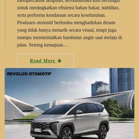
mempercantik tampilan, aerodinamika kini berfungsi
untuk meningkatkan efisiensi bahan bakar, stabilitas,
serta performa kendaraan secara keseluruhan.
Produsen otomotif berlomba menghadirkan desain
yang tidak hanya menarik secara visual, tetapi juga
mampu meminimalkan hambatan angin saat melaju di
jalan. Seiring kemajuan…
Read More