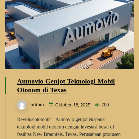
Aumovio Genjot Teknologi Mobil
Otonom di Texas
admin
Oktober 18, 2025
700
Revolusiotomotif – Aumovio genjot ekspansi
teknologi mobil otonom dengan investasi besar di
fasilitas New Braunfels, Texas. Perusahaan produsen