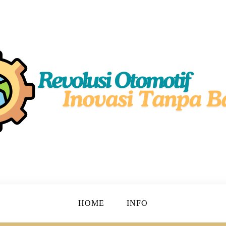
simal!
motif
HOME
INFO