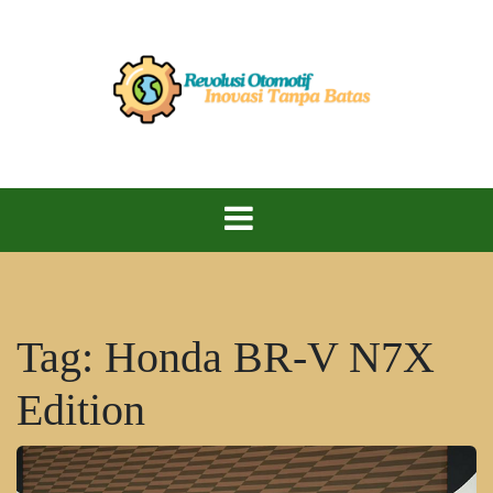
Skip
to
content
Kecepatan, Teknologi, dan Performa Maksimal!
Revolusi
Otomotif
Tag:
Honda BR-V N7X
Edition