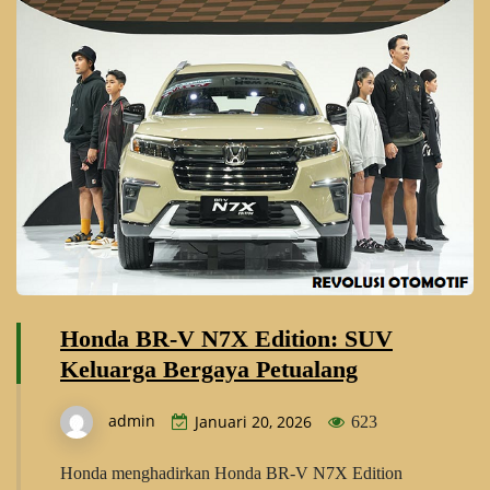
Honda BR-V N7X Edition: SUV
Keluarga Bergaya Petualang
admin
Januari 20, 2026
623
Honda menghadirkan Honda BR-V N7X Edition