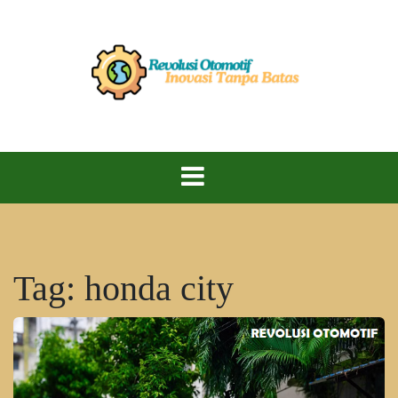
Skip
to
content
Kecepatan, Teknologi, dan Performa Maksimal!
Revolusi
Otomotif
Tag:
honda city