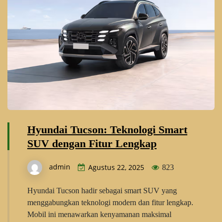
Hyundai Tucson: Teknologi Smart
SUV dengan Fitur Lengkap
admin
Agustus 22, 2025
823
Hyundai Tucson hadir sebagai smart SUV yang
menggabungkan teknologi modern dan fitur lengkap.
Mobil ini menawarkan kenyamanan maksimal