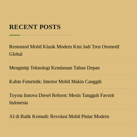
RECENT POSTS
Restomod Mobil Klasik Modern Kini Jadi Tren Otomotif
Global
Mengintip Teknologi Kendaraan Tahun Depan
Kabin Futuristik: Interior Mobil Makin Canggih
Toyota Innova Diesel Reborn: Mesin Tangguh Favorit
Indonesia
AI di Balik Kemudi: Revolusi Mobil Pintar Modern