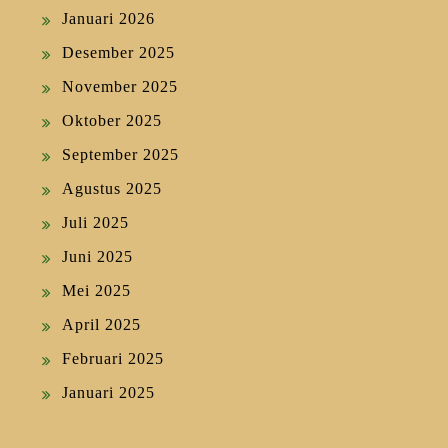
Januari 2026
Desember 2025
November 2025
Oktober 2025
September 2025
Agustus 2025
Juli 2025
Juni 2025
Mei 2025
April 2025
Februari 2025
Januari 2025