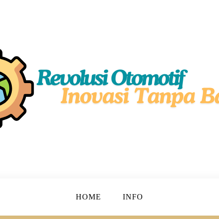
simal!
motif
HOME
INFO