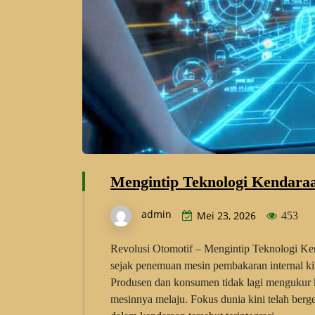
Mengintip Teknologi Kendara
admin
Mei 23, 2026
453
Revolusi Otomotif – Mengintip Teknologi K
sejak penemuan mesin pembakaran internal kin
Produsen dan konsumen tidak lagi mengukur k
mesinnya melaju. Fokus dunia kini telah berge