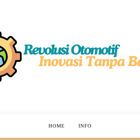
simal!
motif
HOME
INFO