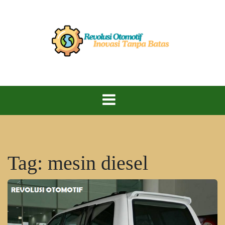
Skip
to
content
Kecepatan, Teknologi, dan Performa Maksimal!
Revolusi
Otomotif
Tag:
mesin diesel