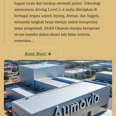
bagian nyata dari lanskap otomotif global. Teknologi
autonomous driving Level 3–4 mulai diterapkan di
berbagai negara seperti Jepang, Jerman, dan Inggris,
menandai langkah besar menuju sistem transportasi
tanpa pengemudi. Mobil Otonom mampu beroperasi
secara mandiri dalam situasi lalu lintas tertentu,
sementara…
Read More