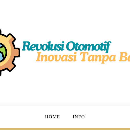
simal!
motif
HOME
INFO