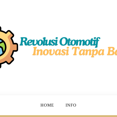
simal!
motif
HOME
INFO