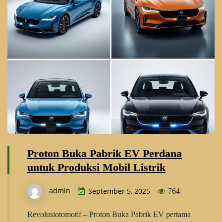
Proton Buka Pabrik EV Perdana
untuk Produksi Mobil Listrik
admin
September 5, 2025
764
Revolusiotomotif – Proton Buka Pabrik EV pertama