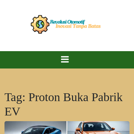
Skip
to
content
Kecepatan, Teknologi, dan Performa Maksimal!
Revolusi
Otomotif
Tag:
Proton Buka Pabrik
EV