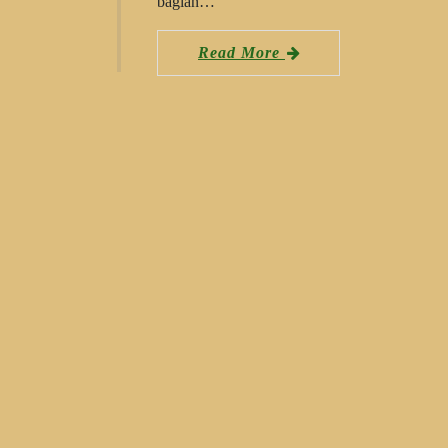
bagian…
Read More