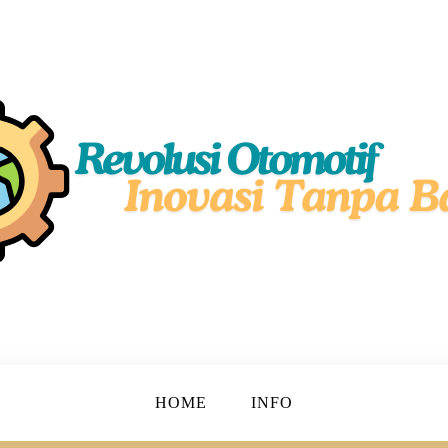
simal!
motif
HOME
INFO