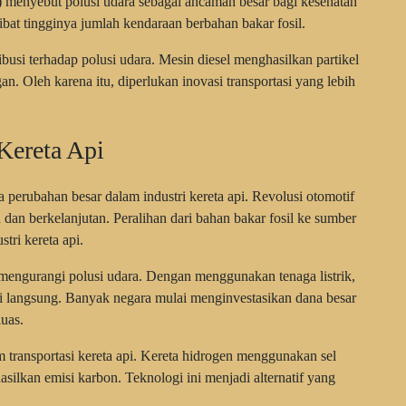
 menyebut polusi udara sebagai ancaman besar bagi kesehatan
bat tingginya jumlah kendaraan berbahan bakar fosil.
ibusi terhadap polusi udara. Mesin diesel menghasilkan partikel
. Oleh karena itu, diperlukan inovasi transportasi yang lebih
Kereta Api
perubahan besar dalam industri kereta api. Revolusi otomotif
n dan berkelanjutan. Peralihan dari bahan bakar fosil ke sumber
tri kereta api.
m mengurangi polusi udara. Dengan menggunakan tenaga listrik,
si langsung. Banyak negara mulai menginvestasikan dana besar
luas.
am transportasi kereta api. Kereta hidrogen menggunakan sel
silkan emisi karbon. Teknologi ini menjadi alternatif yang