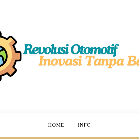
simal!
motif
HOME
INFO