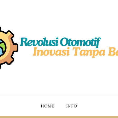
simal!
motif
HOME
INFO