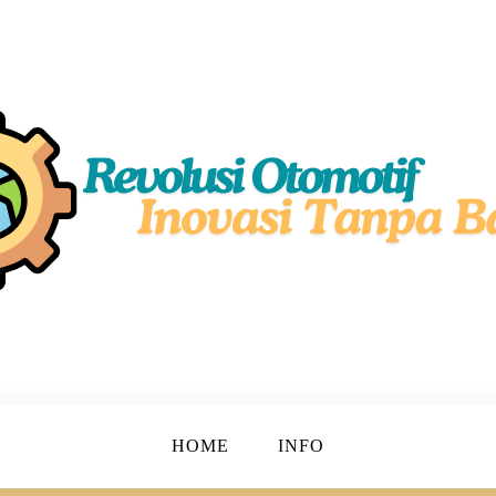
simal!
motif
HOME
INFO